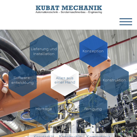
Lieferung und
Konzeption
Installation
Software-
Alles aus
Konstruktion
einer Hand
entwicklung
Montage
Fertigung
Kreativität – Kontinuität – Kompetenz